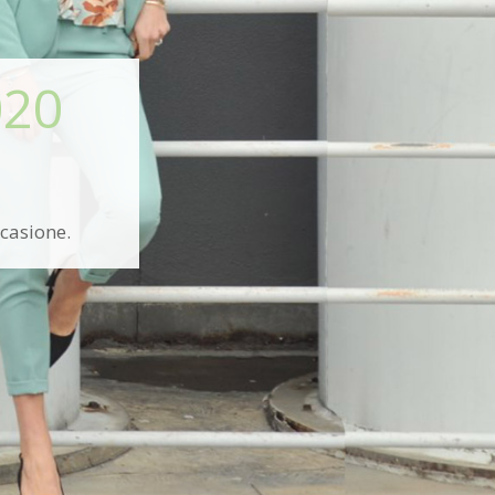
020
ccasione.