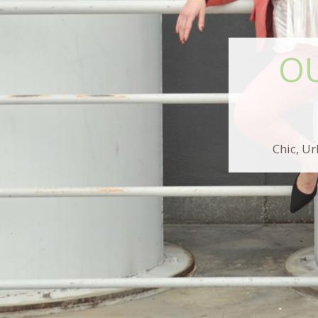
OU
Chic, Ur